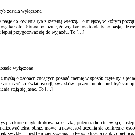
ryb
została wyłączona
 pasję do łowienia ryb z rzetelną wiedzą. To miejsce, w którym pocz
ędkarskiej. Strona pokazuje, że wędkarstwo to nie tylko pasja, ale ró
k lepiej przygotować się do wyjazdu. To […]
ostała wyłączona
y z myślą o osobach chcących poznać chemię w sposób czytelny, a jedno
hce zobaczyć, że świat reakcji, związków i przemian nie musi być skom
enia stają się jasne. To […]
yś przełomem była drukowana książka, potem radio i telewizja, następ
 analizować tekst, obraz, mowę, a nawet styl uczenia się konkretnej os
k zwykle — jest bardziej złożona. 1) Personalizacja nauki: obietnica,