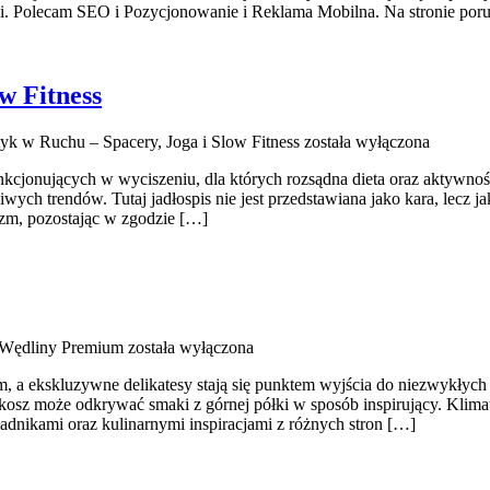
. Polecam SEO i Pozycjonowanie i Reklama Mobilna. Na stronie porus
w Fitness
tyk w Ruchu – Spacery, Joga i Slow Fitness
została wyłączona
funkcjonujących w wyciszeniu, dla których rozsądna dieta oraz aktywno
wych trendów. Tutaj jadłospis nie jest przedstawiana jako kara, lecz 
izm, pozostając w zgodzie […]
 Wędliny Premium
została wyłączona
em, a ekskluzywne delikatesy stają się punktem wyjścia do niezwykły
akosz może odkrywać smaki z górnej półki w sposób inspirujący. Klimat
dnikami oraz kulinarnymi inspiracjami z różnych stron […]