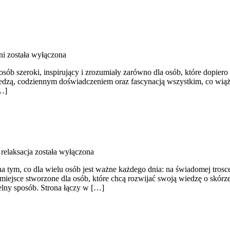
ni
została wyłączona
sób szeroki, inspirujący i zrozumiały zarówno dla osób, które dopiero w
wiedzą, codziennym doświadczeniem oraz fascynacją wszystkim, co wiąże
[…]
relaksacja
została wyłączona
 na tym, co dla wielu osób jest ważne każdego dnia: na świadomej trosc
iejsce stworzone dla osób, które chcą rozwijać swoją wiedzę o skórze
lny sposób. Strona łączy w […]