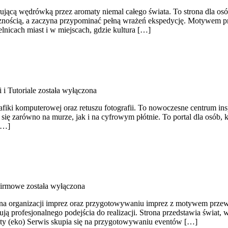
pirującą wędrówką przez aromaty niemal całego świata. To strona dla o
cznością, a zaczyna przypominać pełną wrażeń ekspedycję. Motywem pr
lnicach miast i w miejscach, gdzie kultura […]
 i Tutoriale
została wyłączona
rafiki komputerowej oraz retuszu fotografii. To nowoczesne centrum ins
się zarówno na murze, jak i na cyfrowym płótnie. To portal dla osób,
 […]
Firmowe
została wyłączona
 na organizacji imprez oraz przygotowywaniu imprez z motywem przewod
ują profesjonalnego podejścia do realizacji. Strona przedstawia świat
ty (eko) Serwis skupia się na przygotowywaniu eventów […]