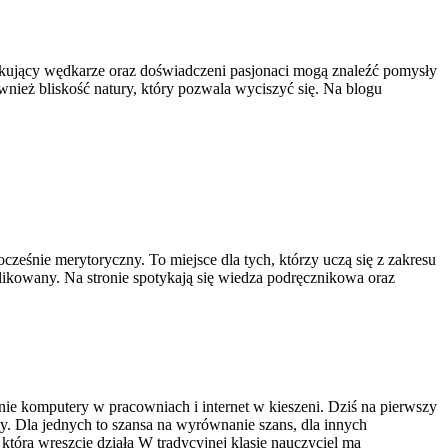
ątkujący wędkarze oraz doświadczeni pasjonaci mogą znaleźć pomysły
wnież bliskość natury, który pozwala wyciszyć się. Na blogu
cześnie merytoryczny. To miejsce dla tych, którzy uczą się z zakresu
plikowany. Na stronie spotykają się wiedza podręcznikowa oraz
nie komputery w pracowniach i internet w kieszeni. Dziś na pierwszy
oby. Dla jednych to szansa na wyrównanie szans, dla innych
 która wreszcie działa W tradycyjnej klasie nauczyciel ma