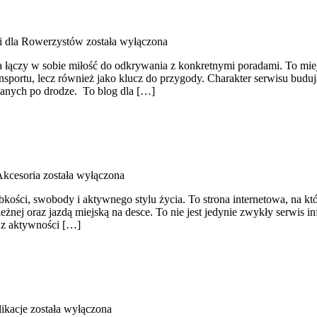
i dla Rowerzystów
została wyłączona
łączy w sobie miłość do odkrywania z konkretnymi poradami. To miejsc
ansportu, lecz również jako klucz do przygody. Charakter serwisu budu
ykanych po drodze. To blog dla […]
Akcesoria
została wyłączona
bkości, swobody i aktywnego stylu życia. To strona internetowa, na któ
żnej oraz jazdą miejską na desce. To nie jest jedynie zwykły serwis inf
 z aktywności […]
likacje
została wyłączona