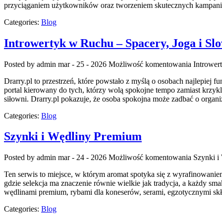
przyciąganiem użytkowników oraz tworzeniem skutecznych kampanii
Categories:
Blog
Introwertyk w Ruchu – Spacery, Joga i Slo
Posted by admin
mar - 25 - 2026
Możliwość komentowania
Intrower
Drarry.pl to przestrzeń, które powstało z myślą o osobach najlepiej 
portal kierowany do tych, którzy wolą spokojne tempo zamiast krzykli
siłowni. Drarry.pl pokazuje, że osoba spokojna może zadbać o organ
Categories:
Blog
Szynki i Wędliny Premium
Posted by admin
mar - 24 - 2026
Możliwość komentowania
Szynki i
Ten serwis to miejsce, w którym aromat spotyka się z wyrafinowani
gdzie selekcja ma znaczenie równie wielkie jak tradycja, a każdy sm
wędlinami premium, rybami dla koneserów, serami, egzotycznymi skła
Categories:
Blog