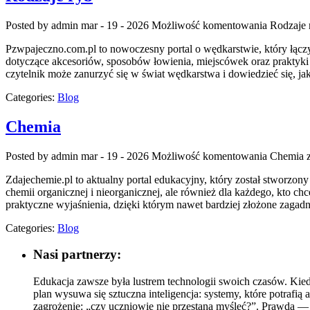
Posted by admin
mar - 19 - 2026
Możliwość komentowania
Rodzaje 
Pzwpajeczno.com.pl to nowoczesny portal o wędkarstwie, który łączy
dotyczące akcesoriów, sposobów łowienia, miejscówek oraz praktyki w
czytelnik może zanurzyć się w świat wędkarstwa i dowiedzieć się, ja
Categories:
Blog
Chemia
Posted by admin
mar - 19 - 2026
Możliwość komentowania
Chemia
z
Zdajechemie.pl to aktualny portal edukacyjny, który został stworzon
chemii organicznej i nieorganicznej, ale również dla każdego, kto c
praktyczne wyjaśnienia, dzięki którym nawet bardziej złożone zagadni
Categories:
Blog
Nasi partnerzy:
Edukacja zawsze była lustrem technologii swoich czasów. Kied
plan wysuwa się sztuczna inteligencja: systemy, które potrafią
zagrożenie: „czy uczniowie nie przestaną myśleć?”. Prawda — ja